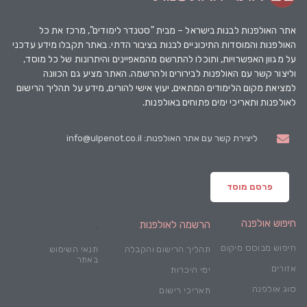
אתר האולפנות
לבנות בישראל – מבית "סטנדר לימודים", מרכז את כל
האולפנות והמוסדות התיכוניים לבנות בציבור הדתי. באתר תקבלו מידע עדכני
על מגוון האפשרויות, ותוכלו להתרשם מהמאפיינים והיתרונות של כל מוסד,
וליצור קשר עם האולפנות לבירורים ולהרשמה. האתר מציע גם הכוונה
למציאת מקום הלימודים המתאים, יעוץ אישי להורים, מידע על תהליך הרישום
לאולפנות ותאריכי ימים פתוחים באולפנות.
ליצירת קשר עם אתר האולפנות: info@ulpenot.co.il
פרסם מוסד
חיפוש אולפנה
הרשמה לאולפנות
.
חיפוש מבוסס מיקום
תהליך הרישום והקבלה
תנאי השימוש
באתר
אזורים
ימי היכרות
סוג אולפנה
תאריכי רישום