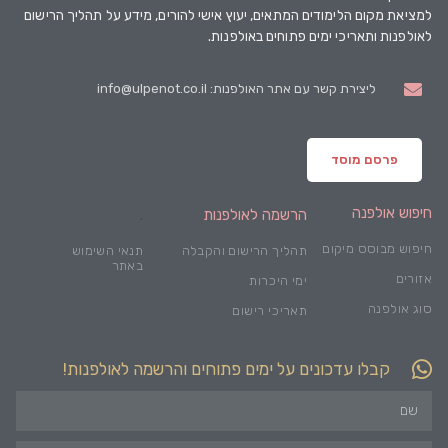
למציאת מקום הלימודים המתאים, יעוץ אישי להורים, מידע על תהליך הרישום
לאולפנות ותאריכי ימים פתוחים באולפנות.
ליצירת קשר עם אתר האולפנות: info@ulpenot.co.il
פרסם מוסד
חיפוש אולפנה
הרשמה לאולפנות
.
חיפוש מבוסס מיקום
תהליך הרישום והקבלה
תנאי השימוש
באתר
אזורים
ימי היכרות
סוג אולפנה
תאריכי רישום
קבלו עדכונים על ימים פתוחים והרשמה לאולפנות!