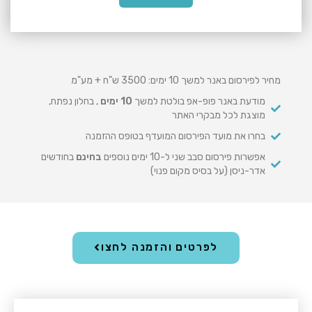
0
3
5
0
ש
"
ח
מחיר לפירסום באנר למשך 10 ימים: 3500 ש"ח + מע"מ
מודעת באנר פופ-אפ בולטת למשך
10 ימים
, בחלון נפתח,
מוצגת לכל מבקרי האתר
בחרו את מועד הפירסום המועדף בטופס ההזמנה
אפשרות פירסום סבב שני ל-10 ימים נוספים
בחינם
בחודשים
אדר-ניסן (על בסיס מקום פנוי)
לפרטים והזמנה לחצו