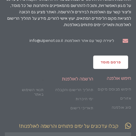
על מגוון האפשרויות, ותוכלו להתרשם מהמאפיינים והיתרונות של כל מוסד,
וליצור קשר עם האולפנות לבירורים ולהרשמה. האתר מציע גם הכוונה
למציאת מקום הלימודים המתאים, יעוץ אישי להורים, מידע על תהליך הרישום
לאולפנות ותאריכי ימים פתוחים באולפנות.
ליצירת קשר עם אתר האולפנות: info@ulpenot.co.il
פרסם מוסד
חיפוש אולפנה
הרשמה לאולפנות
.
חיפוש מבוסס מיקום
תהליך הרישום והקבלה
תנאי השימוש
באתר
אזורים
ימי היכרות
סוג אולפנה
תאריכי רישום
קבלו עדכונים על ימים פתוחים והרשמה לאולפנות!