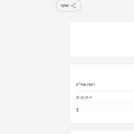
שתף
רשת אמי"ת
ז-ח, ט-יב
3