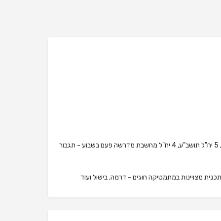
לימודי קודש: 5 יח"ל תנ"ך, 5 יח"ל תושב"ע, 4 יח"ל מחשבת מדרשה פעם בשבוע - תגבור
תכנית מצויינות במתמטיקה חוגים - דרמה, בישול ועוד