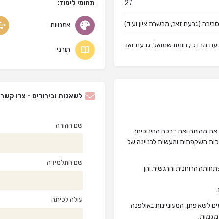
27
תחומי לימוד:
הסביבה (גבעת זאב, מבשרת ציון ועוד)
אמנויות
עת מרדכי, חומת שמואל, גבעת זאב
תורני
לשאלות ובירורים - צרו קשר
שם ההורה
 את מהותה ואת דרכה החינוכית:
שייכות השקפתית ומעשית לבניינה של
שם התלמידה
חותה הרוחנית והרגשית והן
עולה לכיתה
ם לשאיפתן, המעוניינות באולפנה
מגמות.